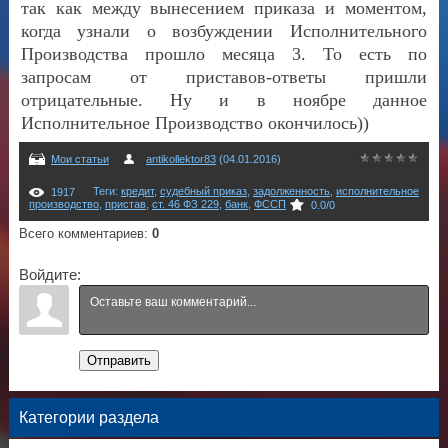
так как между вынесением приказа и моментом,
когда узнали о возбуждении Исполнительного
Производства прошло месяца 3. То есть по
запросам от приставов-ответы пришли
отрицательные. Ну и в ноябре данное
Исполнительное Производство окончилось))
Мои статьи
antikollektor83
(04.01.2016)
Теги
:
кредит
,
судебный приказ
,
задолженность
,
исполнительное
1917
производство
,
пристав
,
ст. 46 ФЗ 229
,
банк
,
ФССП
0.0
/
0
Всего комментариев
:
0
Войдите:
Отправить
Категории раздела