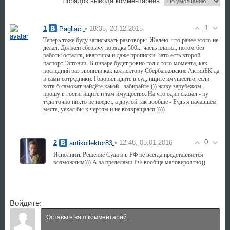
Порядок вывода комментариев:
1
1
• 18:35, 20.12.2015
Pagliaci
Теперь тоже буду записывать разговоры. Жалею, что ранее этого не
делал. Должен сберычу порядка 500к, часть платил, потом без
работы остался, квартиры и даже прописки. Зато есть второй
паспорт Эстонии. В январе будет ровно год с того момента, как
последний раз звонили как коллектору Сбербанковские АктивБК да
и сами сотрудники. Говорил идите в суд, ищите имущество, если
хотя б самокат найдёте какой - забирайте ))) живу зарубежом,
прошу в гости, ищите и там имущество. На что один сказал - ну
туда точно никто не поедет, а другой так вообще - Будь я начавшем
месте, уехал бы к чертям и не возвращался ))))
0
2
• 12:48, 05.01.2016
antikollektor83
Исполнить Решение Суда и в РФ не всегда представляется
возможным))) А за пределами РФ вообще маловероятно))
Войдите: