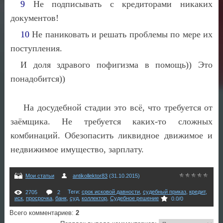
9
Не подписывать с кредиторами никаких
документов!
10
Не паниковать и решать проблемы по мере их
поступления.
И доля здравого пофигизма в помощь)) Это
понадобится))
На досудебной стадии это всё, что требуется от
заёмщика. Не требуется каких-то сложных
комбинаций. Обезопасить ликвидное движимое и
недвижимое имущество, зарплату.
Мои статьи
antikollektor83
(31.10.2015)
Теги
:
срок исковой давности
,
судебный приказ
,
кредит
,
2705
2
иск
,
просрочка
,
банк
,
суд
,
коллектор
,
Судебное решение
0.0
/
0
Всего комментариев
:
2