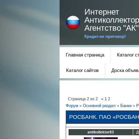
Интернет
Антиколлектор
Агентство "АК"
Кредит-не приговор!
Главная страница
Каталог с
Каталог сайтов
Доска объяв
Страница
2
из
2
«
1
2
Форум
»
Основной раздел
»
Банки
»
Р
РОСБАНК. ПАО «РОСБАН
antikollektor83
Д