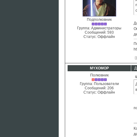
Подполковник
Д
Группа: Администраторы
О
Сообщений:
593
д
Статус:
Оффлайн
П
ht
MYXOMOP
Д
Полковник
Ц
Группа: Пользователи
Сообщений:
206
Статус:
Оффлайн
п
--
К
д