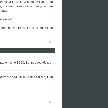
л, но уже около месяца ни ответа ни
, паспорт, вело себя культурно, не
зался.
ом займе"
шло после 19.00. Т.е. во внерабочее
шло после 19.00. Т.е. во внерабочее
лят его задним числом да и всё) Они