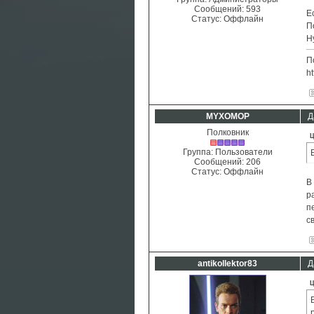
Сообщений:
593
Е
Статус:
Оффлайн
П
Н
П
ht
MYXOMOP
Д
Полковник
Ц
Группа: Пользователи
Сообщений:
206
Статус:
Оффлайн
В
р
п
с
antikollektor83
Д
Ц