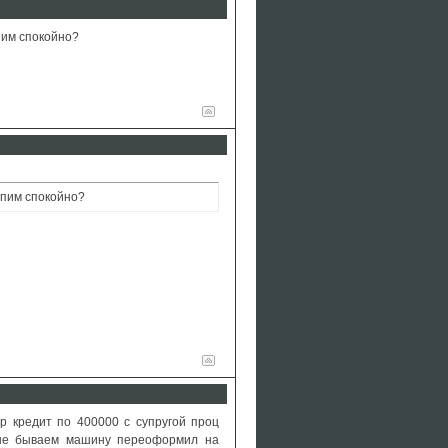
пим спокойно?
спим спокойно?
р кредит по 400000 с супругой проц
 не бываем машину переоформил на