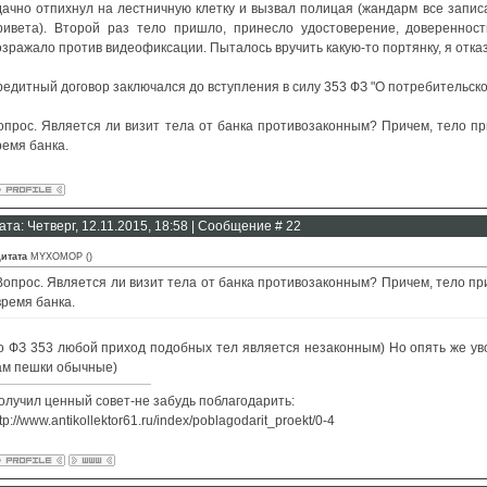
дачно отпихнул на лестничную клетку и вызвал полицая (жандарм все записа
ривета). Второй раз тело пришло, принесло удостоверение, доверенность
озражало против видеофиксации. Пыталось вручить какую-то портянку, я отка
редитный договор заключался до вступления в силу 353 ФЗ "О потребительск
опрос. Является ли визит тела от банка противозаконным? Причем, тело при
ремя банка.
ата: Четверг, 12.11.2015, 18:58 | Сообщение #
22
итата
MYXOMOP
(
)
Вопрос. Является ли визит тела от банка противозаконным? Причем, тело при
время банка.
о ФЗ 353 любой приход подобных тел является незаконным) Но опять же уво
ам пешки обычные)
олучил ценный совет-не забудь поблагодарить:
tp://www.antikollektor61.ru/index/poblagodarit_proekt/0-4