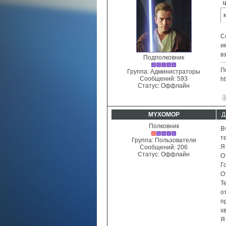
Ц
С
и
в
Подполковник
П
Группа: Администраторы
Сообщений:
593
ht
Статус:
Оффлайн
MYXOMOP
Д
Полковник
В
т
Группа: Пользователи
Я
Сообщений:
206
Статус:
Оффлайн
О
Г
О
Т
о
п
х
Я