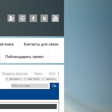
ая книга
Контакты для связи
Поблагодарить проект
·
Правила форума
·
Поиск
·
RSS
]