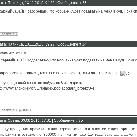
ата: Пятница, 13.11.2015, 04:25 | Сообщение #
23
харныйбабай! Подозреваю, что Росбанк будет подавать на меня в суд. Пока с
ата: Пятница, 13.11.2015, 19:22 | Сообщение #
24
итата
MYXOMOP
(
)
Ёхарныйбабай! Подозреваю, что Росбанк будет подавать на меня в суд. Пока 
корее всего и подадут) Можно спать спокойно, как и до... так и после
олучил ценный совет-не забудь поблагодарить:
tp://www.antikollektor61.ru/index/poblagodarit_proekt/0-4
ата: Среда, 03.08.2016, 17:31 | Сообщение #
25
рощу прощения прочитал вашу переписку анологтчная ситуация, брал пот
ыплатили в остатке по 300000 не платим уже 1.5 года есть дача дома