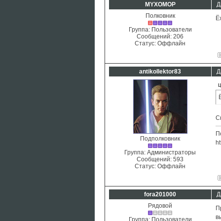
MYXOMOP
Д
Полковник
Ё
Группа: Пользователи
Сообщений:
206
Статус:
Оффлайн
antikollektor83
Д
Ц
С
П
Подполковник
ht
Группа: Администраторы
Сообщений:
593
Статус:
Оффлайн
fora201000
Д
Рядовой
П
в
Группа: Пользователи