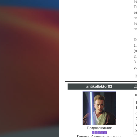
Т
Т
е
п
Т
п
Т
1
(
2
3
у
antikollektor83
Д
Ц
Подполковник
Группа: Администраторы