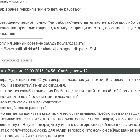
итата
MYXOMOP
(
)
как и ранее говорили "ничего нет, не работаю"
овершенно верно) Только "не работаю"-действительно не работаю, либо р
мущества принадлежащего должнику. В принципе, это две составляющие д
зыскания.
олучил ценный совет-не забудь поблагодарить:
tp://www.antikollektor61.ru/index/poblagodarit_proekt/0-4
ата: Вторник, 29.09.2015, 04:56 | Сообщение #
17
чера ждал приятеля. Стук в дверь, в глазке силуэт похож. Я спросил, ответи
ело. Ни здравствуйте ни до свиданья.
 говорит из службы взыскания Росбанка, это вы такой-то такой то? (называет
твечаю, что нет. (тело смотрит в документы)
оворит, "а кто он вам приходится?"
твечаю, "а какая разница."
ело пытается шагнуть в квартиру, я его останавливаю. Требую предъявить док
тказывается, ссылаясь, что это необязательно. Я ему говорю, чтобы шел 
репятствует. Я туше говорю, что у меня в квартире спит ребенок и он сейчас 
ватаю полуметровую ложку для обуви. И говорю, что если он сейчас шагнет в кв
 говорю, что сейчас вызову полицию.