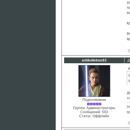
у
п
в
К
В
в
antikollektor83
Д
Ц
Д
т
Подполковник
П
Группа: Администраторы
Сообщений:
593
ht
Статус:
Оффлайн