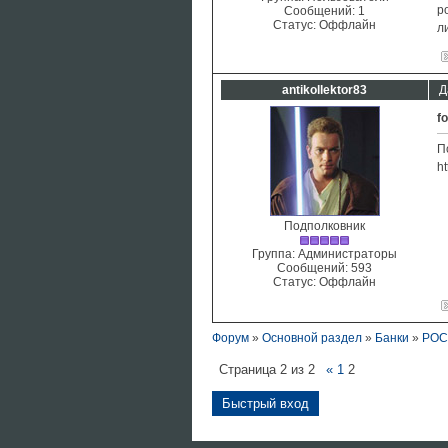
р
Сообщений:
1
Статус:
Оффлайн
л
antikollektor83
Д
f
П
ht
Подполковник
Группа: Администраторы
Сообщений:
593
Статус:
Оффлайн
Форум
»
Основной раздел
»
Банки
»
РОС
Страница
2
из
2
«
1
2