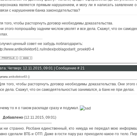
персонажа является прямым нарушением, и могу ли я написать заявление о
связи с нарушением банка законодательства?
ля того, чтобы расторгнуть договор необходимы доказательства.
ни этого попрошайку задним числом уволят и все дела. Скажут, что он самоде
елах.
олучил ценный совет-не забудь поблагодарить:
tp://www.antikollektor61.ru/index/poblagodarit_proekt/0-4
ата: Четверг, 12.11.2015, 09:01 | Сообщение #
21
итата
antikollektor83
(
)
Для того, чтобы расторгнуть договор необходимы доказательства. Они этого
все дела. Скажут, что он самодеятельностью занимался, а банк не при делах.
очему то я о таком раскладе сразу и подумал.
Добавлено
(12.11.2015, 09:01)
-------------------------------------------
ак ни странно. Росбанк единственный, кто никуда не передал мою информа
авно сделали ВТБ и ОТП. Даже в гости пару раз приходило какое-то тело. Пе