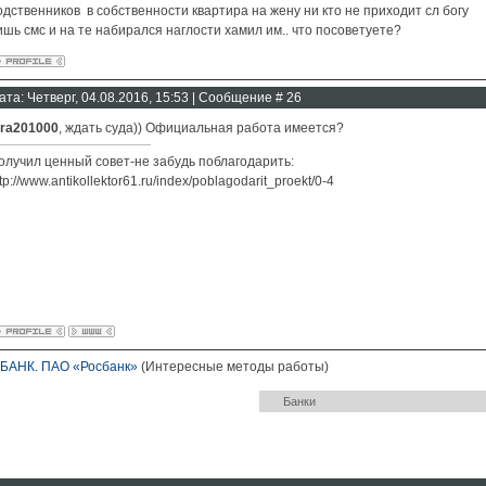
одственников в собственности квартира на жену ни кто не приходит сл богу
ишь смс и на те набирался наглости хамил им.. что посоветуете?
ата: Четверг, 04.08.2016, 15:53 | Сообщение #
26
ora201000
, ждать суда)) Официальная работа имеется?
олучил ценный совет-не забудь поблагодарить:
tp://www.antikollektor61.ru/index/poblagodarit_proekt/0-4
БАНК. ПАО «Росбанк»
(Интересные методы работы)