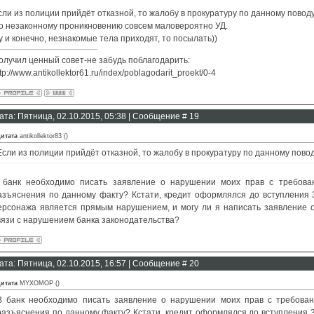
сли из полиции прийдёт отказной, то жалобу в прокуратуру по данному поводу
о незаконному проникновению совсем маловероятно УД.
у и конечно, незнакомые тела приходят, то посылать))
олучил ценный совет-не забудь поблагодарить:
tp://www.antikollektor61.ru/index/poblagodarit_proekt/0-4
ата: Пятница, 02.10.2015, 05:38 | Сообщение #
19
итата
antikollektor83
(
)
Если из полиции прийдёт отказной, то жалобу в прокуратуру по данному повод
 банк необходимо писать заявление о нарушении моих прав с требова
азъяснения по данному факту? Кстати, кредит оформлялся до вступления 3
ерсонажа является прямым нарушением, и могу ли я написать заявление о
вязи с нарушением банка законодательства?
ата: Пятница, 02.10.2015, 16:57 | Сообщение #
20
итата
MYXOMOP
(
)
В банк необходимо писать заявление о нарушении моих прав с требова
разъяснения по данному факту? Кстати, кредит оформлялся до вступления 3