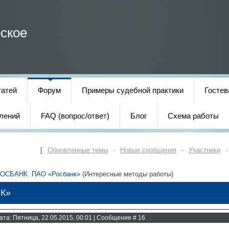
ское
татей
Форум
Примеры судебной практики
Гостев
лений
FAQ (вопрос/ответ)
Блог
Схема работы
[
Обновленные темы
·
Новые сообщения
·
Участники
ОСБАНК. ПАО «Росбанк»
(Интересные методы работы)
К»
ата: Пятница, 22.05.2015, 00:01 | Сообщение #
16