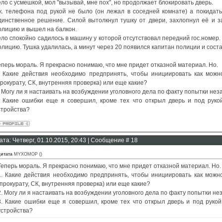
ело с усмешкой, мол "вызывай, мне пох", но продолжает блокировать дверь.
.к. телефона под рукой не было (он лежал в соседней комнате) а покидать
динственное решение. Силой вытолкнул тушку от двери, захлопнул её и з
олицию и вышел на балкон.
ело спокойно садилось в машину у которой отсутствовал передний гос.номер.
олицию. Тушка удалилась, а минут через 20 появился капитан полиции и сост
еперь мораль. Я прекрасно понимаю, что мне придет отказной материал. Но.
. Какие действия необходимо предпринять, чтобы инициировать как можн
прокурату, СК, внутренняя проверка) или еще какие?
. Могу ли я настаивать на возбуждении уголовного дела по факту попытки не
. Какие ошибки еще я совершил, кроме тех что открыл дверь и под руко
стройства?
ата: Четверг, 01.10.2015, 20:43 | Сообщение #
18
итата
MYXOMOP
(
)
Теперь мораль. Я прекрасно понимаю, что мне придет отказной материал. Но.
1. Какие действия необходимо предпринять, чтобы инициировать как можн
(прокурату, СК, внутренняя проверка) или еще какие?
2. Могу ли я настаивать на возбуждении уголовного дела по факту попытки н
3. Какие ошибки еще я совершил, кроме тех что открыл дверь и под руко
устройства?